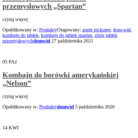
przemysłowych „Spartan”
czytaj więcej
Opublikowany w:
Produkty
Otagowany:
apple pickuper
,
dom-wid
,
kombajn do jabłek
,
kombajn do jabłek spartan
,
zbiór jabłek
przemysłowych
domwid
27 października 2021
05
PAź
Kombajn do borówki amerykańskiej
„Nelson”
czytaj więcej
Opublikowany w:
Produkty
domwid
5 października 2020
14
KWI