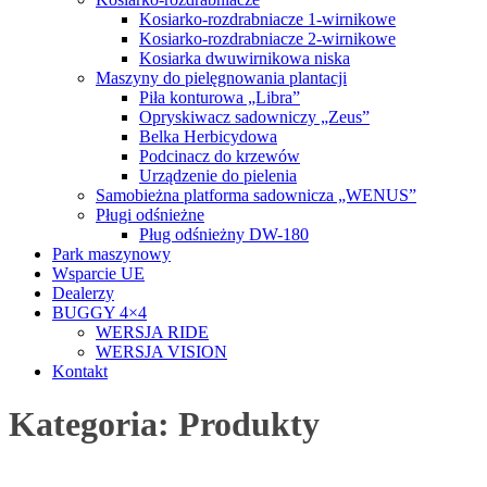
Kosiarko-rozdrabniacze 1-wirnikowe
Kosiarko-rozdrabniacze 2-wirnikowe
Kosiarka dwuwirnikowa niska
Maszyny do pielęgnowania plantacji
Piła konturowa „Libra”
Opryskiwacz sadowniczy „Zeus”
Belka Herbicydowa
Podcinacz do krzewów
Urządzenie do pielenia
Samobieżna platforma sadownicza „WENUS”
Pługi odśnieżne
Pług odśnieżny DW-180
Park maszynowy
Wsparcie UE
Dealerzy
BUGGY 4×4
WERSJA RIDE
WERSJA VISION
Kontakt
Kategoria:
Produkty