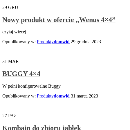
29
GRU
Nowy produkt w ofercie „Wenus 4×4”
czytaj więcej
Opublikowany w:
Produkty
domwid
29 grudnia 2023
31
MAR
BUGGY 4×4
W pełni konfigurowalne Buggy
Opublikowany w:
Produkty
domwid
31 marca 2023
27
PAź
Kombajn do zbioru jabłek