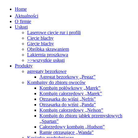
Home
Aktualności
O firmie
Usługi
Laserowe cięcie rur i profili
Cięcie blachy
Gięcie blachy
Obróbka skrawaniem
Lakiernia proszkowa
>>wszystkie usługi
Produkty
agregaty bezorkowe
Agregat bezorkowy „Pegaz”
Kombajny do zbioru owoców
Kombajn połówkowy „Marek”
Kombajn całorzędowy „Marek”
Otrząsarka do wiśni „Nefris”
Otrząsarka do wiśni „Panda”
Kombajn całorzędowy „Nelson”
Kombajn do zbioru jabłek przemysłowych
„Spartan”
Całorzędowy kombajn „Hudson”
Ramię otrząsające „Wanda”
Kosiarko-rozdrabniacze