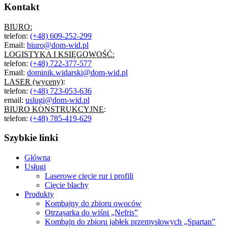
Kontakt
BIURO:
telefon:
(+48) 609-252-299
Email:
biuro@dom-wid.pl
LOGISTYKA I KSIĘGOWOŚĆ:
telefon:
(+48) 722-377-577
Email:
dominik.widarski@dom-wid.pl
LASER (wyceny)
:
telefon:
(+48) 723-053-636
email:
uslugi@dom-wid.pl
BIURO KONSTRUKCYJNE
:
telefon:
(+48) 785-419-629
Szybkie linki
Główna
Usługi
Laserowe cięcie rur i profili
Cięcie blachy
Produkty
Kombajny do zbioru owoców
Otrząsarka do wiśni „Nefris”
Kombajn do zbioru jabłek przemysłowych „Spartan”