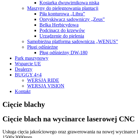
Kosiarka dwuwirnikowa niska
Maszyny do pielęgnowania plantacji
Piła konturowa „Libra”
Opryskiwacz sadowniczy „Zeus”
Belka Herbicydowa
Podcinacz do krzewów
Urządzenie do pielenia
Samobieżna platforma sadownicza „WENUS”
Pługi odśnieżne
Pług odśnieżny DW-180
Park maszynowy
Wsparcie UE
Dealerzy
BUGGY 4×4
WERSJA RIDE
WERSJA VISION
Kontakt
Cięcie blachy
Cięcie blach na wycinarce laserowej CNC
Usługa cięcia jakościowego oraz grawerowania na nowej wycinarce 
1500x3000mm.