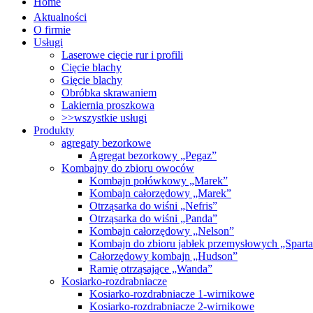
Home
Aktualności
O firmie
Usługi
Laserowe cięcie rur i profili
Cięcie blachy
Gięcie blachy
Obróbka skrawaniem
Lakiernia proszkowa
>>wszystkie usługi
Produkty
agregaty bezorkowe
Agregat bezorkowy „Pegaz”
Kombajny do zbioru owoców
Kombajn połówkowy „Marek”
Kombajn całorzędowy „Marek”
Otrząsarka do wiśni „Nefris”
Otrząsarka do wiśni „Panda”
Kombajn całorzędowy „Nelson”
Kombajn do zbioru jabłek przemysłowych „Spart
Całorzędowy kombajn „Hudson”
Ramię otrząsające „Wanda”
Kosiarko-rozdrabniacze
Kosiarko-rozdrabniacze 1-wirnikowe
Kosiarko-rozdrabniacze 2-wirnikowe